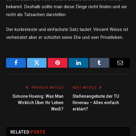
bekannt. Deshalb sollte man diese Dinge nicht finden und sie
nicht als Tatsachen darstellen.
Der korkreteste und einfachste Satz lautet: Vincent Weiss ist
verheiratet aber er schüttet seine Ehe und sein Privatleben.
Facebook
Twitter
Pinterest
LinkedIn
Tumblr
Email
PREVIOUS ARTICLE
NEXT ARTICLE
Simone Hoenig: Was Man
Stellenangebote der TU
Wirklich Über Ihr Leben
Ilmenau – Alles einfach
Weiß?
erklärt?
RELATED
POSTS