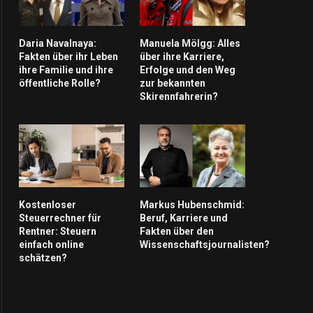
Daria Navalnaya:
Manuela Mölgg: Alles
Fakten über ihr Leben
über ihre Karriere,
ihre Familie und ihre
Erfolge und den Weg
öffentliche Rolle?
zur bekannten
Skirennfahrerin?
Kostenloser
Markus Hubenschmid:
Steuerrechner für
Beruf, Karriere und
Rentner: Steuern
Fakten über den
einfach online
Wissenschaftsjournalisten?
schätzen?