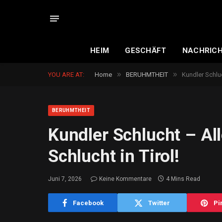
HEIM
GESCHÄFT
NACHRIC
»
»
YOU ARE AT:
Home
BERUHMTHEIT
Kundler Schluc
BERUHMTHEIT
Kundler Schlucht – Al
Schlucht in Tirol!
Juni 7, 2026
Keine Kommentare
4 Mins Read
Facebook
Twitter
Pi