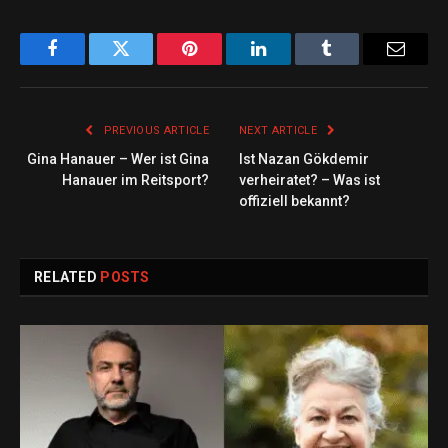
Facebook
Twitter
Pinterest
LinkedIn
Tumblr
Email
PREVIOUS ARTICLE
NEXT ARTICLE
Gina Hanauer – Wer ist Gina
Ist Nazan Gökdemir
Hanauer im Reitsport?
verheiratet? – Was ist
offiziell bekannt?
RELATED
POSTS