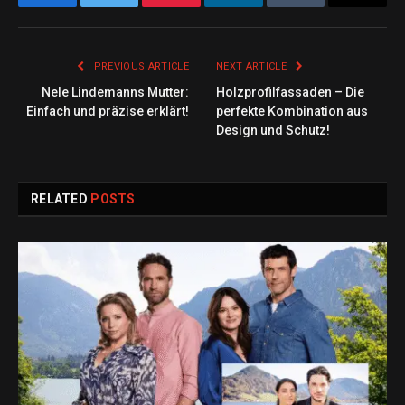
Facebook
Twitter
Pinterest
LinkedIn
Tumblr
Email
PREVIOUS ARTICLE
NEXT ARTICLE
Nele Lindemanns Mutter:
Holzprofilfassaden – Die
Einfach und präzise erklärt!
perfekte Kombination aus
Design und Schutz!
RELATED
POSTS