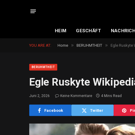
HEIM
GESCHÄFT
NACHRIC
»
»
YOU ARE AT:
Home
BERUHMTHEIT
Egle Ruskyte W
BERUHMTHEIT
Egle Ruskyte Wikipedia
Juni 2, 2026
Keine Kommentare
4 Mins Read
Facebook
Twitter
Pi